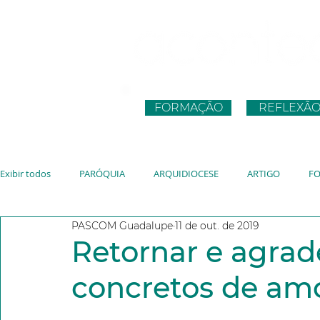
FORMAÇÃO
REFLEXÃ
Exibir todos
PARÓQUIA
ARQUIDIOCESE
ARTIGO
F
PASCOM Guadalupe
11 de out. de 2019
CNBB
JUVENTUDE
VATICANO
JMJ
JUBILEU
Retornar e agrad
concretos de am