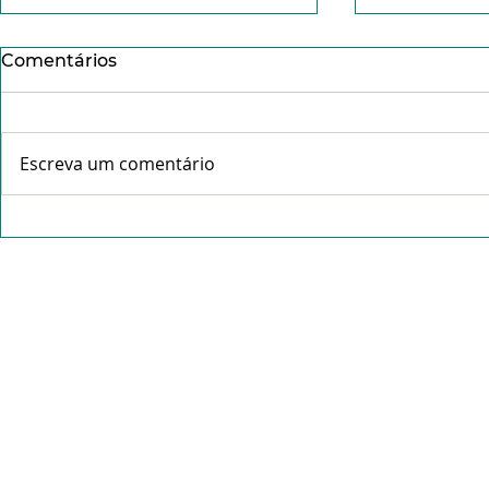
Comentários
Escreva um comentário
Salmo 104: o esplendor do
Quando so
Espírito na criação
naquilo q