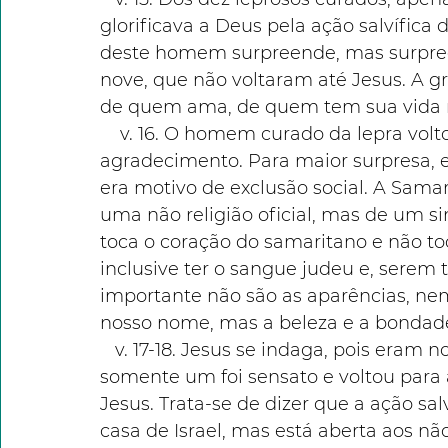
glorificava a Deus pela ação salvífica 
deste homem surpreende, mas surpree
nove, que não voltaram até Jesus. A gr
de quem ama, de quem tem sua vida r
    v. 16. O homem curado da lepra vol
agradecimento. Para maior surpresa, e
era motivo de exclusão social. A Sama
uma não religião oficial, mas de um si
toca o coração do samaritano e não t
inclusive ter o sangue judeu e, serem 
importante não são as aparências, nem
nosso nome, mas a beleza e a bondade
   v. 17-18. Jesus se indaga, pois eram nove os outros também curados, mas 
somente um foi sensato e voltou para a
Jesus. Trata-se de dizer que a ação sa
casa de Israel, mas está aberta aos nã