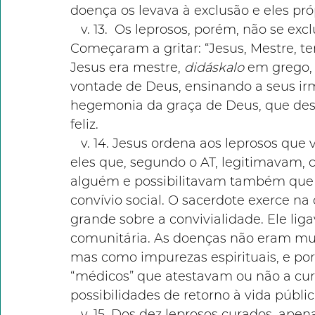
doença os levava à exclusão e eles próp
   v. 13.  Os leprosos, porém, não se excluíram da ação soteriológica de Jesus. 
Começaram a gritar: “Jesus, Mestre, t
Jesus era mestre, 
didáskalo 
em grego, 
vontade de Deus, ensinando a seus ir
hegemonia da graça de Deus, que dese
feliz.
   v. 14. Jesus ordena aos leprosos que vão se apresentar ao sacerdote, pois eram 
eles que, segundo o AT, legitimavam, 
alguém e possibilitavam também que 
convívio social. O sacerdote exerce na
grande sobre a convivialidade. Ele lig
comunitária. As doenças não eram muit
mas como impurezas espirituais, e por
“médicos” que atestavam ou não a cur
possibilidades de retorno à vida públic
   v. 15. Dos dez leprosos curados, apenas um voltou para agradecer a Jesus. Ele 