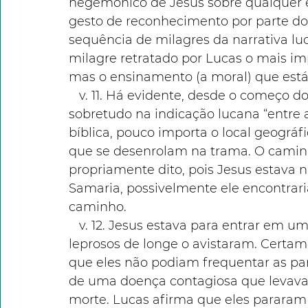
hegemônico de Jesus sobre qualquer e
gesto de reconhecimento por parte do e
sequência de milagres da narrativa lucan
milagre retratado por Lucas o mais im
mas o ensinamento (a moral) que está 
   v. 11. Há evidente, desde o começo do relato, uma inexatidão geográfica, 
sobretudo na indicação lucana “entre a 
bíblica, pouco importa o local geográfi
que se desenrolam na trama. O caminh
propriamente dito, pois Jesus estava na
Samaria, possivelmente ele encontrar
caminho.
   v. 12. Jesus estava para entrar em um povoado desconhecido, quando dez 
leprosos de longe o avistaram. Certame
que eles não podiam frequentar as part
de uma doença contagiosa que levava 
morte. Lucas afirma que eles pararam 