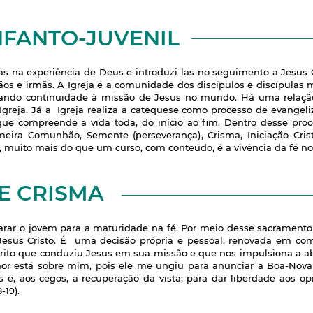
NFANTO-JUVENIL
oas na experiência de Deus e introduzi-las no seguimento a Jesus
mãos e irmãs. A Igreja é a comunidade dos discípulos e discípulas m
ando continuidade à missão de Jesus no mundo. Há uma relação 
 Igreja. Já a Igreja realiza a catequese como processo de evangeliz
ue compreende a vida toda, do início ao fim. Dentro desse proc
meira Comunhão, Semente (perseverança), Crisma, Iniciação Cris
e, muito mais do que um curso, com conteúdo, é a vivência da fé n
E CRISMA
arar o jovem para a maturidade na fé. Por meio desse sacrament
esus Cristo. É uma decisão própria e pessoal, renovada em c
ito que conduziu Jesus em sua missão e que nos impulsiona a a
hor está sobre mim, pois ele me ungiu para anunciar a Boa-Nova
os e, aos cegos, a recuperação da vista; para dar liberdade aos 
-19).