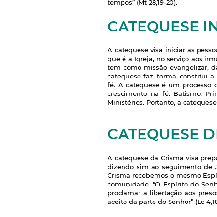
tempos” (Mt 28,19-20).
CATEQUESE I
A catequese visa iniciar as pess
que é a Igreja, no serviço aos ir
tem como missão evangelizar, d
catequese faz, forma, constitui a
fé. A catequese é um processo q
crescimento na fé: Batismo, Pri
Ministérios. Portanto, a cateques
CATEQUESE D
A catequese da Crisma visa prep
dizendo sim ao seguimento de J
Crisma recebemos o mesmo Espír
comunidade. “O Espírito do Sen
proclamar a libertação aos pres
aceito da parte do Senhor” (Lc 4,18