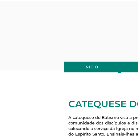
Senhora d
Guadalup
INÍCIO
CATEQUESE D
A catequese do Batismo visa a p
comunidade dos discípulos e dis
colocando a serviço da Igreja no m
do Espírito Santo. Ensinais-lhes