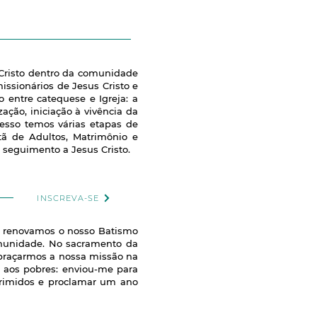
 Cristo dentro da comunidade
issionários de Jesus Cristo e
entre catequese e Igreja: a
ação, iniciação à vivência da
esso temos várias etapas de
tã de Adultos, Matrimônio e
o seguimento a Jesus Cristo.
INSCREVA-SE
o renovamos o nosso Batismo
omunidade. No sacramento da
braçarmos a nossa missão na
 aos pobres: enviou-me para
oprimidos e proclamar um ano