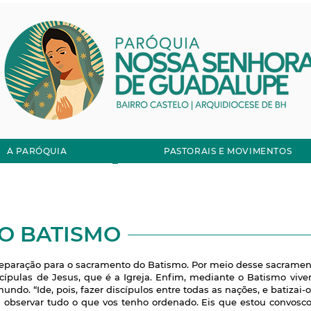
e
São
e
Francisco d
Assis
A PARÓQUIA
PASTORAIS E MOVIMENTOS
O BATISMO
reparação para o sacramento do Batismo. Por meio desse sacramen
cípulas de Jesus, que é a Igreja. Enfim, mediante o Batismo viv
undo. “Ide, pois, fazer discípulos entre todas as nações, e batizai
 a observar tudo o que vos tenho ordenado. Eis que estou convosco