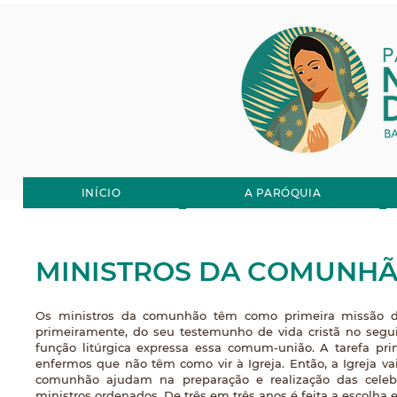
Senhora de
Guadalupe
INÍCIO
A PARÓQUIA
MINISTROS DA COMUNH
Os ministros da comunhão têm como primeira missão de
primeiramente, do seu testemunho de vida cristã no segu
função litúrgica expressa essa comum-união. A tarefa pr
enfermos que não têm como vir à Igreja. Então, a Igreja va
comunhão ajudam na preparação e realização das celeb
ministros ordenados. De três em três anos é feita a escolh