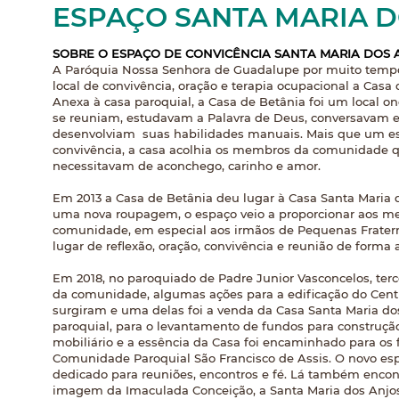
ESPAÇO SANTA MARIA 
SOBRE O ESPAÇO DE CONVICÊNCIA SANTA MARIA DOS 
A Paróquia Nossa Senhora de Guadalupe por muito temp
local de convivência, oração e terapia ocupacional a Casa 
Anexa à casa paroquial, a Casa de Betânia foi um local o
se reuniam, estudavam a Palavra de Deus, conversavam 
desenvolviam suas habilidades manuais. Mais que um e
convivência, a casa acolhia os membros da comunidade 
necessitavam de aconchego, carinho e amor.
Em 2013 a Casa de Betânia deu lugar à Casa Santa Maria
uma nova roupagem, o espaço veio a proporcionar aos 
comunidade, em especial aos irmãos de Pequenas Frater
lugar de reflexão, oração, convivência e reunião de forma 
Em 2018, no paroquiado de Padre Junior Vasconcelos, terc
da comunidade, algumas ações para a edificação do Centr
surgiram e uma delas foi a venda da Casa Santa Maria dos
paroquial, para o levantamento de fundos para construção
mobiliário e a essência da Casa foi encaminhado para os
Comunidade Paroquial São Francisco de Assis. O novo es
dedicado para reuniões, encontros e fé. Lá também encon
imagem da Imaculada Conceição, a Santa Maria dos Anjo