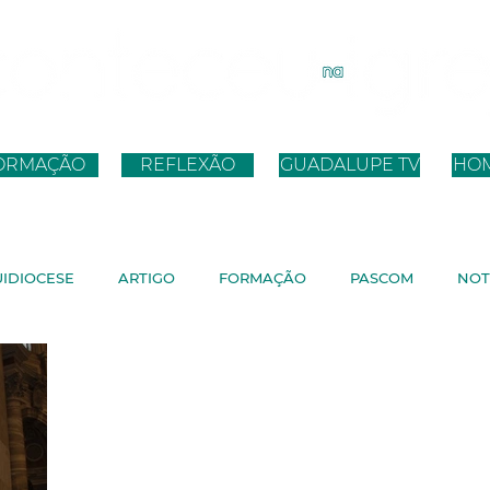
ORMAÇÃO
REFLEXÃO
GUADALUPE TV
HO
IDIOCESE
ARTIGO
FORMAÇÃO
PASCOM
NOT
TICANO
JMJ
JUBILEU
DISCURSO PAPA