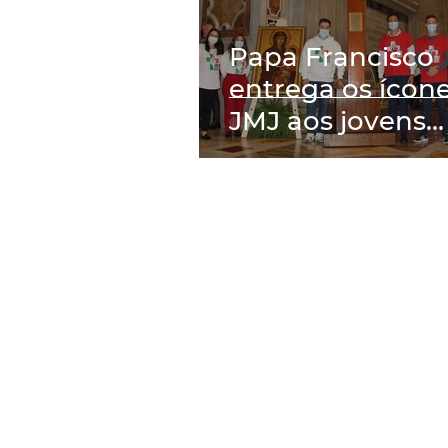
Papa Francisco
entrega os ícon
JMJ aos jovens
portugueses