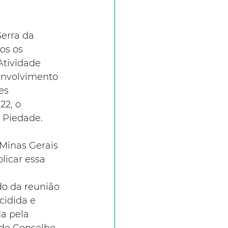
Serra da 
os os 
tividade 
envolvimento 
es 
22, o 
 Piedade.
Minas Gerais 
licar essa 
o da reunião 
idida e 
a pela 