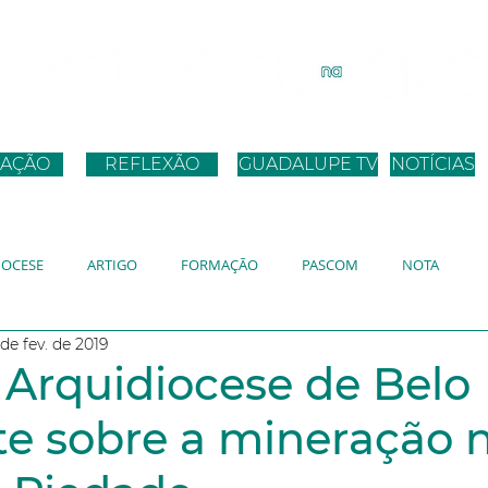
AÇÃO
REFLEXÃO
GUADALUPE TV
NOTÍCIAS
IOCESE
ARTIGO
FORMAÇÃO
PASCOM
NOTA
de fev. de 2019
ANO
JMJ
JUBILEU
DISCURSO PAPA
 Arquidiocese de Belo
te sobre a mineração 