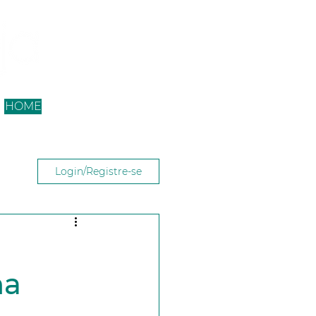
HOME
Login/Registre-se
na