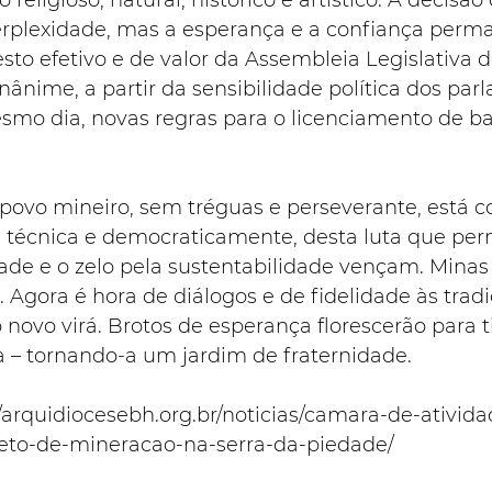
religioso, natural, histórico e artístico. A decisã
perplexidade, mas a esperança e a confiança perm
to efetivo e de valor da Assembleia Legislativa d
ânime, a partir da sensibilidade política dos par
smo dia, novas regras para o licenciamento de b
povo mineiro, sem tréguas e perseverante, está c
ca, técnica e democraticamente, desta luta que pe
ade e o zelo pela sustentabilidade vençam. Minas
Agora é hora de diálogos e de fidelidade às tradi
novo virá. Brotos de esperança florescerão para ti
 – tornando-a um jardim de fraternidade.
//arquidiocesebh.org.br/noticias/camara-de-ativid
eto-de-mineracao-na-serra-da-piedade/