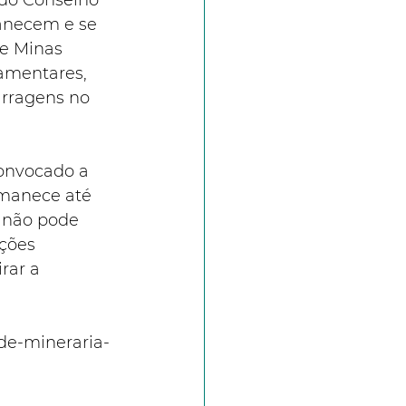
o do Conselho 
anecem e se 
e Minas 
lamentares, 
arragens no 
onvocado a 
rmanece até 
 não pode 
ções 
rar a 
ade-mineraria-