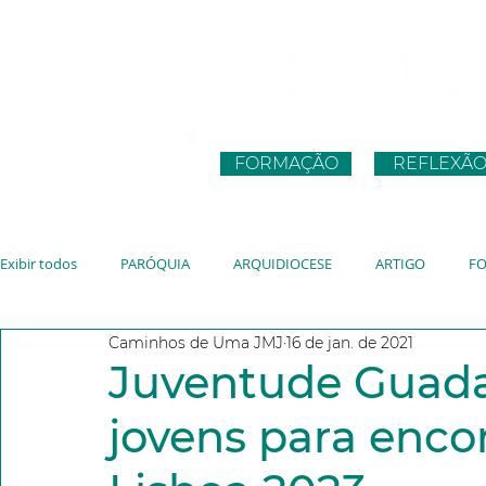
FORMAÇÃO
REFLEXÃ
Exibir todos
PARÓQUIA
ARQUIDIOCESE
ARTIGO
F
Caminhos de Uma JMJ
16 de jan. de 2021
CNBB
JUVENTUDE
VATICANO
JMJ
JUBILEU
Juventude Guada
jovens para enco