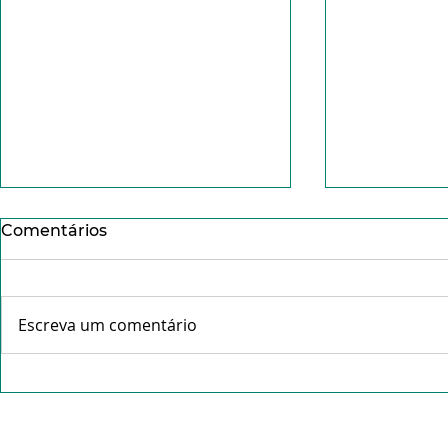
Comentários
Escreva um comentário
Peregrinação dos jovens
JMJ Lisboa
ao Santuário da Piedade
Envio ence
marca feriado da
de Lisboa