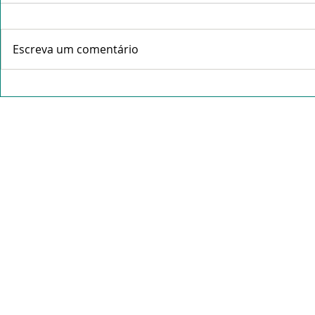
Escreva um comentário
Peregrinação dos jovens
JMJ Lisboa
ao Santuário da Piedade
Envio ence
marca feriado da
de Lisboa
Assunção na paróquia