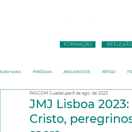
FORMAÇÃO
REFLEXÃ
Exibir todos
PARÓQUIA
ARQUIDIOCESE
ARTIGO
F
PASCOM Guadalupe
9 de ago. de 2023
CNBB
JUVENTUDE
VATICANO
JMJ
JUBILEU
JMJ Lisboa 2023:
Cristo, peregrino