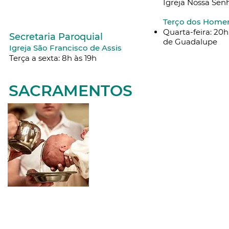
Igreja Nossa Se
Terço dos Home
Quarta-feira: 20
Secretaria Paroquial
de Guadalupe
Igreja São Francisco de Assis
Terça a sexta: 8h às 19h
SACRAMENTOS
BATISMO NA
PARÓQUIA
Confira os documentos necessários para a
inscrição no Batismo.