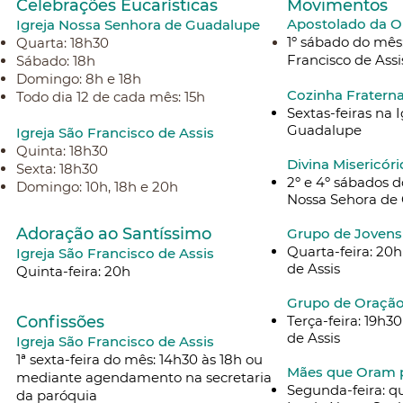
Celebrações Eucarísticas
Movimentos
Apostolado da O
Igreja Nossa Senhora de Guadalupe​
1º sábado do mês:
Quarta: 18h30
Francisco de Assi
Sábado: 18h
Domingo: 8h e 18h
Cozinha Fratern
Todo dia 12 de cada mês: 15h
Sextas-feiras na
I
Guadalupe
Igreja São Fra
ncisco de Assis
Quinta: 18h30
Divina Misericóri
Sexta: 18h30
2º e 4º sábados d
Domingo: 10h, 18h e 20h
Nossa Sehora de
Adoração ao Santíssimo
Grupo de Jovens
Quarta-feira: 20h
Igreja São Francisco de Assis
de Assis
Quinta-feira: 20h
Grupo de Oraçã
Confissões
Terça-feira: 19h3
de Assis
Igreja São Francisco de Assis
1ª sexta-feira do mês: 14h30 às 18h ou
Mães que Oram p
mediante agendamento na secretaria
Segunda-feira: q
da paróquia