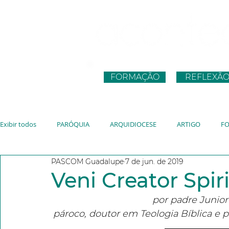
FORMAÇÃO
REFLEXÃ
Exibir todos
PARÓQUIA
ARQUIDIOCESE
ARTIGO
F
PASCOM Guadalupe
7 de jun. de 2019
CNBB
JUVENTUDE
VATICANO
JMJ
JUBILEU
Veni Creator Spir
por padre Junior
pároco, doutor em Teologia Bíblica e 