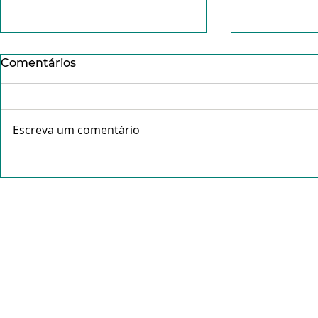
Comentários
Escreva um comentário
Conheça o Pe. Idálio da
Missa da C
Rocha Gama- "Tudo que é
abre celeb
feito com amor não pesa".
Tríduo Pas