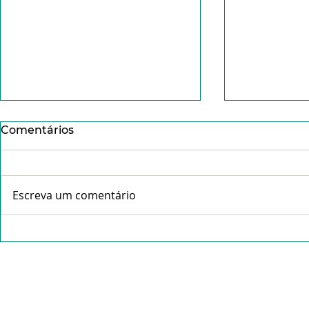
Comentários
Escreva um comentário
Conheça o Pe. Idálio da
Missa da C
Rocha Gama- "Tudo que é
abre celeb
feito com amor não pesa".
Tríduo Pas