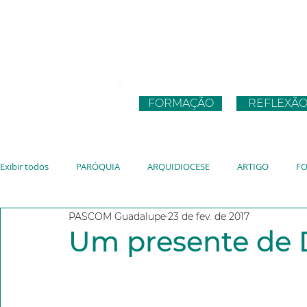
FORMAÇÃO
REFLEXÃ
Exibir todos
PARÓQUIA
ARQUIDIOCESE
ARTIGO
F
PASCOM Guadalupe
23 de fev. de 2017
CNBB
JUVENTUDE
VATICANO
JMJ
JUBILEU
Um presente de 