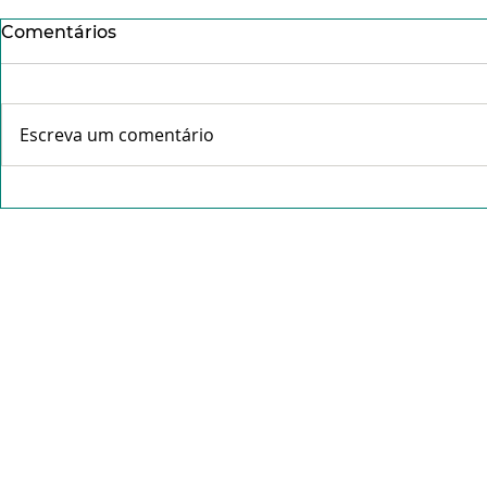
Comentários
Escreva um comentário
Conheça o Pe. Idálio da
Missa da C
Rocha Gama- "Tudo que é
abre celeb
feito com amor não pesa".
Tríduo Pas