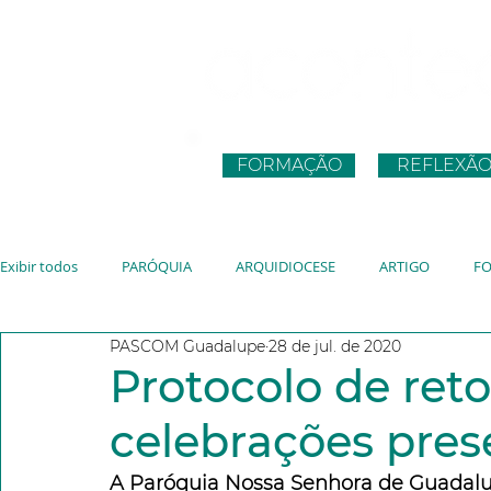
FORMAÇÃO
REFLEXÃ
Exibir todos
PARÓQUIA
ARQUIDIOCESE
ARTIGO
F
PASCOM Guadalupe
28 de jul. de 2020
CNBB
JUVENTUDE
VATICANO
JMJ
JUBILEU
Protocolo de ret
celebrações pres
A Paróquia Nossa Senhora de Guadalup