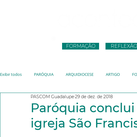
FORMAÇÃO
REFLEXÃ
Exibir todos
PARÓQUIA
ARQUIDIOCESE
ARTIGO
F
PASCOM Guadalupe
29 de dez. de 2018
CNBB
JUVENTUDE
VATICANO
JMJ
JUBILEU
Paróquia conclui
igreja São Franci