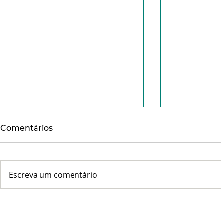
Comentários
Escreva um comentário
Conheça o Pe. Idálio da
Missa da C
Rocha Gama- "Tudo que é
abre celeb