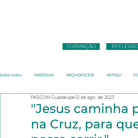
FORMAÇÃO
REFLEXÃ
Exibir todos
PARÓQUIA
ARQUIDIOCESE
ARTIGO
F
PASCOM Guadalupe
12 de ago. de 2023
CNBB
JUVENTUDE
VATICANO
JMJ
JUBILEU
"Jesus caminha p
na Cruz, para qu