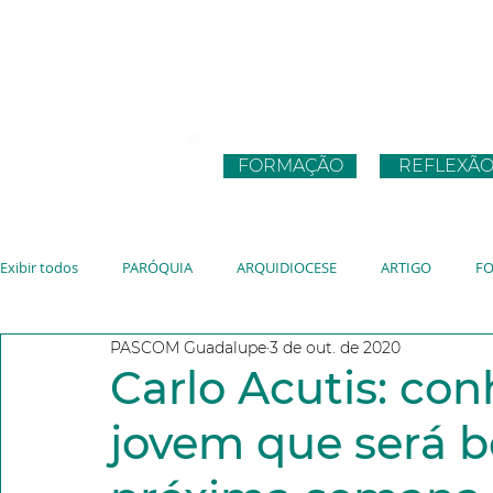
FORMAÇÃO
REFLEXÃ
Exibir todos
PARÓQUIA
ARQUIDIOCESE
ARTIGO
F
PASCOM Guadalupe
3 de out. de 2020
CNBB
JUVENTUDE
VATICANO
JMJ
JUBILEU
Carlo Acutis: con
jovem que será b