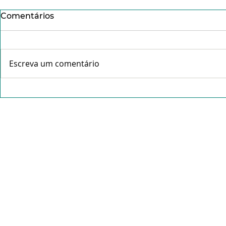
Comentários
Escreva um comentário
Conheça o Pe. Idálio da
Missa da C
Rocha Gama- "Tudo que é
abre celeb
feito com amor não pesa".
Tríduo Pas