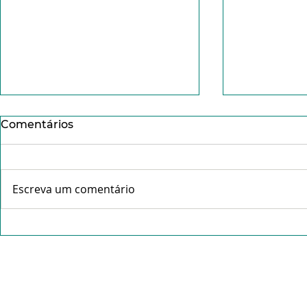
Comentários
Escreva um comentário
Conheça o Pe. Idálio da
Missa da C
Rocha Gama- "Tudo que é
abre celeb
feito com amor não pesa".
Tríduo Pas