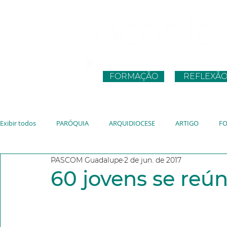
FORMAÇÃO
REFLEXÃ
Exibir todos
PARÓQUIA
ARQUIDIOCESE
ARTIGO
F
PASCOM Guadalupe
2 de jun. de 2017
CNBB
JUVENTUDE
VATICANO
JMJ
JUBILEU
60 jovens se reú