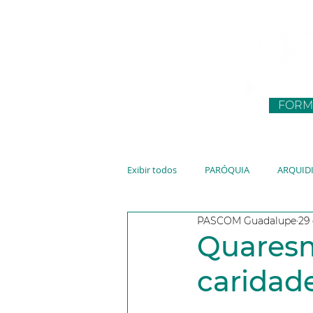
FORM
Exibir todos
PARÓQUIA
ARQUID
PASCOM Guadalupe
29
CNBB
JUVENTUDE
VATIC
Quaresm
caridade