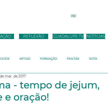
AÇÃO
REFLEXÃO
GUADALUPE TV
NOTÍCIAS
IOCESE
ARTIGO
FORMAÇÃO
PASCOM
NOTA
 de mar. de 2017
ANO
JMJ
JUBILEU
DISCURSO PAPA
a - tempo de jejum,
 e oração!