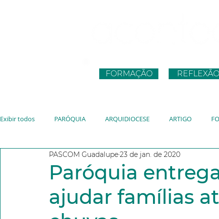
FORMAÇÃO
REFLEXÃ
Exibir todos
PARÓQUIA
ARQUIDIOCESE
ARTIGO
F
PASCOM Guadalupe
23 de jan. de 2020
CNBB
JUVENTUDE
VATICANO
JMJ
JUBILEU
Paróquia entreg
ajudar famílias a