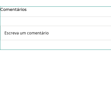
Comentários
Escreva um comentário
Conheça o Pe. Idálio da
Missa da C
Rocha Gama- "Tudo que é
abre celeb
feito com amor não pesa".
Tríduo Pas