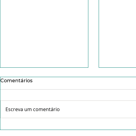
Comentários
Escreva um comentário
Conheça o Pe. Idálio da
Missa da C
Rocha Gama- "Tudo que é
abre celeb