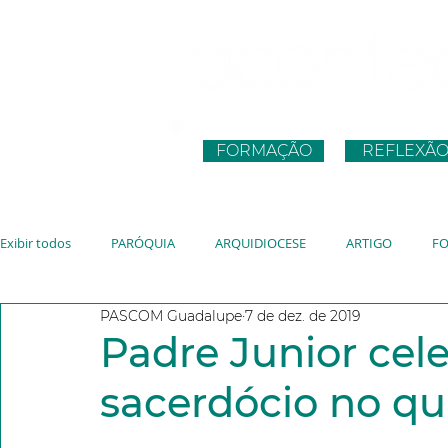
FORMAÇÃO
REFLEXÃ
Exibir todos
PARÓQUIA
ARQUIDIOCESE
ARTIGO
F
PASCOM Guadalupe
7 de dez. de 2019
CNBB
JUVENTUDE
VATICANO
JMJ
JUBILEU
Padre Junior cele
sacerdócio no qu