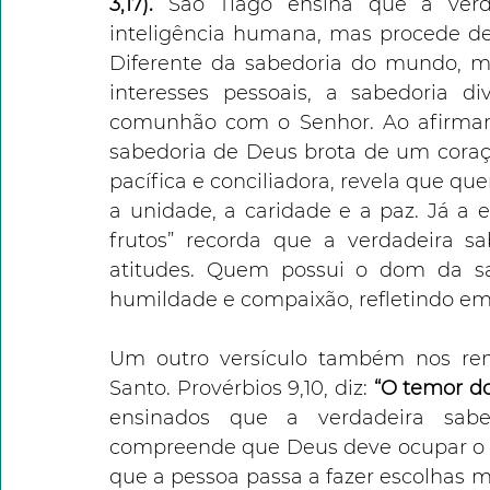
3,17). 
São Tiago ensina que a verd
inteligência humana, mas procede de 
Diferente da sabedoria do mundo, mu
interesses pessoais, a sabedoria 
comunhão com o Senhor. Ao afirmar 
sabedoria de Deus brota de um coraçã
pacífica e conciliadora, revela que qu
a unidade, a caridade e a paz. Já a e
frutos” recorda que a verdadeira s
atitudes. Quem possui o dom da sab
humildade e compaixão, refletindo em
Um outro versículo também nos rem
Santo. Provérbios 9,10, diz: 
“O temor do
ensinados que a verdadeira sab
compreende que Deus deve ocupar o cen
que a pessoa passa a fazer escolhas ma