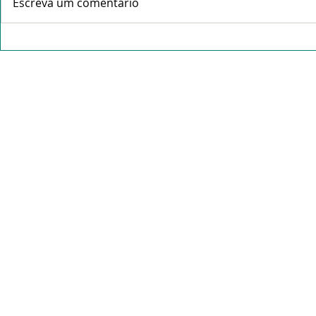
Escreva um comentário
XVII Festa de São
Francisco de Assis