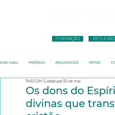
FORMAÇÃO
REFLEXÃ
Exibir todos
PARÓQUIA
ARQUIDIOCESE
ARTIGO
F
PASCOM Guadalupe
30 de mai.
CNBB
JUVENTUDE
VATICANO
JMJ
JUBILEU
Os dons do Espíri
divinas que tran