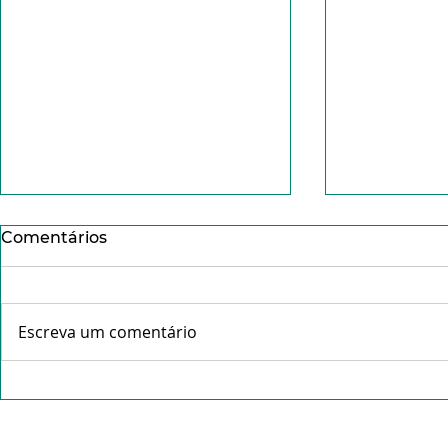
Comentários
Escreva um comentário
Conheça o Pe. Idálio da
Missa da C
Rocha Gama- "Tudo que é
abre celeb
feito com amor não pesa".
Tríduo Pas