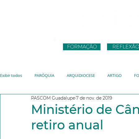
FORMAÇÃO
REFLEXÃ
Exibir todos
PARÓQUIA
ARQUIDIOCESE
ARTIGO
F
PASCOM Guadalupe
7 de nov. de 2019
CNBB
JUVENTUDE
VATICANO
JMJ
JUBILEU
Ministério de Câ
retiro anual