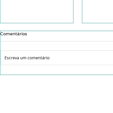
Comentários
Escreva um comentário
Conheça o Pe. Idálio da
Missa da C
Rocha Gama- "Tudo que é
abre celeb
feito com amor não pesa".
Tríduo Pas