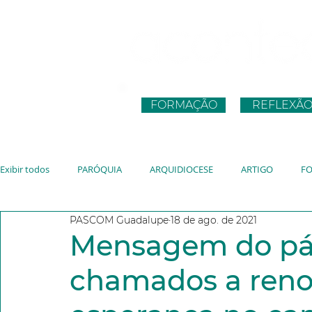
FORMAÇÃO
REFLEXÃ
Exibir todos
PARÓQUIA
ARQUIDIOCESE
ARTIGO
F
PASCOM Guadalupe
18 de ago. de 2021
CNBB
JUVENTUDE
VATICANO
JMJ
JUBILEU
Mensagem do pá
chamados a reno