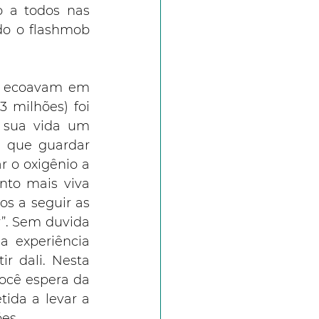
 a todos nas 
o o flashmob 
o ecoavam em 
 milhões) foi 
 sua vida um 
 que guardar 
 o oxigênio a 
to mais viva 
s a seguir as 
”. Sem duvida 
 experiência 
 dali. Nesta 
ocê espera da 
ida a levar a 
es.