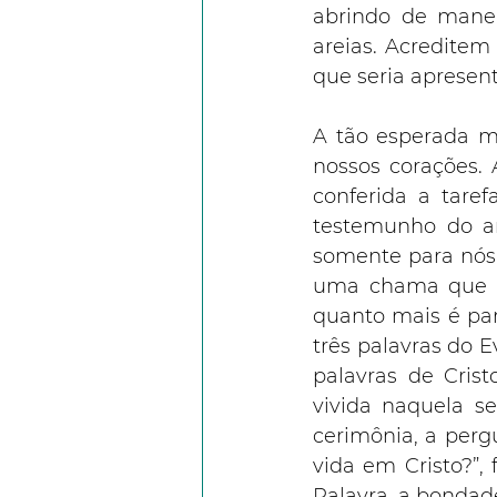
abrindo de manei
areias. Acredite
que seria apresen
A tão esperada m
nossos corações. 
conferida a tare
testemunho do a
somente para nós 
uma chama que ar
quanto mais é par
três palavras do E
palavras de Crist
vivida naquela se
cerimônia, a perg
vida em Cristo?”,
Palavra, a bondade