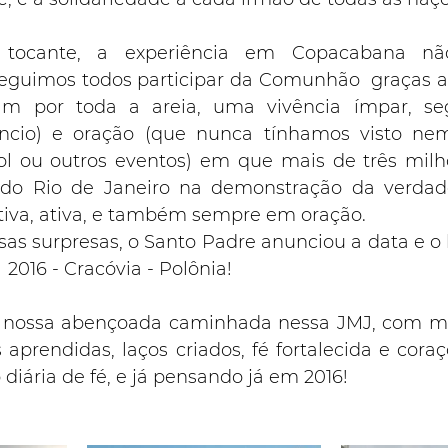
 tocante, a experiência em Copacabana nã
eguimos todos participar da Comunhão  graças ao
am por toda a areia, uma vivência ímpar, se
ncio) e oração (que nunca tínhamos visto n
ol ou outros eventos) em que mais de três milh
 do Rio de Janeiro na demonstração da verdadei
stiva, ativa, e também sempre em oração.
as surpresas, o Santo Padre anunciou a data e o l
 2016 - Cracóvia - Polônia!
 nossa abençoada caminhada nessa JMJ, com muit
s aprendidas, laços criados, fé fortalecida e cora
diária de fé, e já pensando já em 2016!