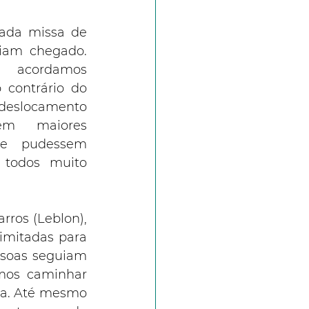
ada missa de 
am chegado. 
ordamos 
contrário do 
eslocamento 
em maiores 
ue pudessem 
 todos muito 
ros (Leblon), 
mitadas para 
ssoas seguiam 
mos caminhar 
da. Até mesmo 