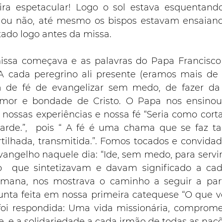
ra espetacular! Logo o sol estava esquentando
m ou não, até mesmo os bispos estavam ensaiand
tado logo antes da missa.
issa começava e as palavras do Papa Francisc
A cada peregrino ali presente (eramos mais de 3
fa de fé de evangelizar sem medo, de fazer da
mor e bondade de Cristo. O Papa nos ensinou
nossas experiências e nossa fé “Seria como cortar
de.”,  pois “ A fé é uma chama que se faz tan
tilhada, transmitida.”. Fomos tocados e convidado
vangelho naquele dia: “Ide, sem medo, para servir
o  que sintetizavam e davam significado a cada
mana, nos mostrava o caminho a seguir a partir
unta feita em nossa primeira catequese “O que v
 foi respondida: Uma vida missionária, compromet
, e a solidariedade a cada irmão de todas as naçõ