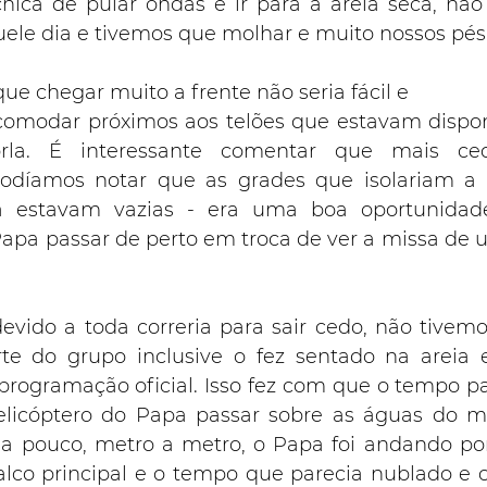
cnica de pular ondas e ir para a areia seca, não
uele dia e tivemos que molhar e muito nossos pés
e chegar muito a frente não seria fácil e
omodar próximos aos telões que estavam disponí
la. É interessante comentar que mais ced
odíamos notar que as grades que isolariam a
a estavam vazias - era uma boa oportunidad
Papa passar de perto em troca de ver a missa de u
ido a toda correria para sair cedo, não tivemo
rte do grupo inclusive o fez sentado na areia 
rogramação oficial. Isso fez com que o tempo pa
licóptero do Papa passar sobre as águas do mar
a pouco, metro a metro, o Papa foi andando po
lco principal e o tempo que parecia nublado e ch