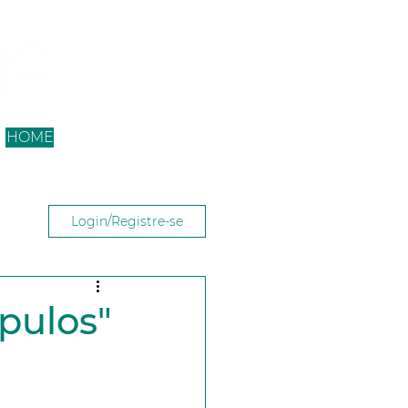
HOME
Login/Registre-se
ípulos"