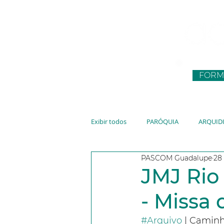
FORM
Exibir todos
PARÓQUIA
ARQUID
PASCOM Guadalupe
28 
CNBB
JUVENTUDE
VATIC
JMJ Rio 
- Missa 
#Arquivo
 | Camin