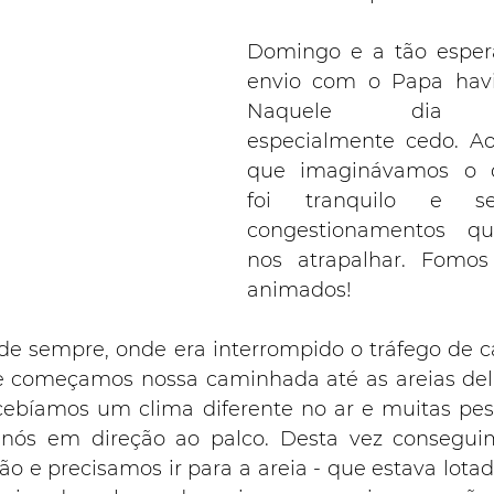
Domingo e a tão esper
envio com o Papa havi
Naquele dia ac
especialmente cedo. Ao 
que imaginávamos o d
foi tranquilo e s
congestionamentos q
nos atrapalhar. Fomos
animados!
de sempre, onde era interrompido o tráfego de car
começamos nossa caminhada até as areias deli
rcebíamos um clima diferente no ar e muitas pe
nós em direção ao palco. Desta vez consegui
ão e precisamos ir para a areia - que estava lota