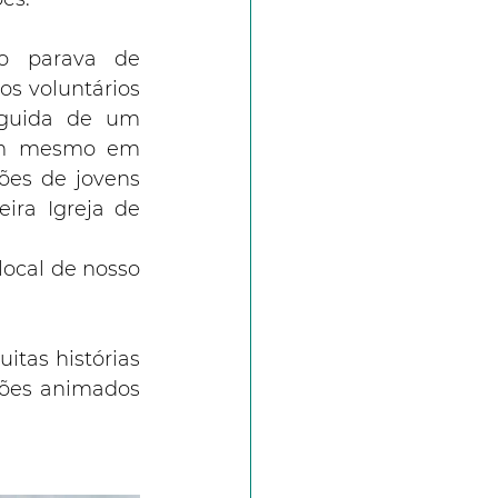
o parava de 
s voluntários 
guida de um 
em mesmo em 
ões de jovens 
ra Igreja de 
ocal de nosso 
as histórias 
ções animados 