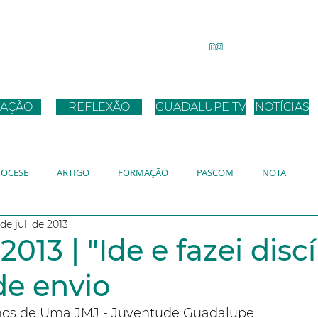
AÇÃO
REFLEXÃO
GUADALUPE TV
NOTÍCIAS
IOCESE
ARTIGO
FORMAÇÃO
PASCOM
NOTA
de jul. de 2013
ANO
JMJ
JUBILEU
DISCURSO PAPA
2013 | "Ide e fazei disc
de envio
hos de Uma JMJ - Juventude Guadalupe