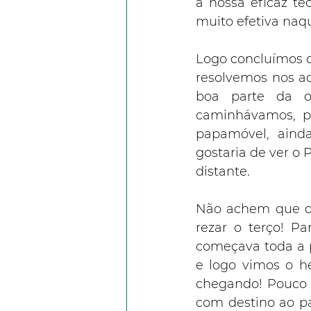
a nossa eficaz té
muito efetiva naq
Logo concluímos qu
resolvemos nos ac
boa parte da or
caminhávamos, p
papamóvel, aind
gostaria de ver o 
distante.
Não achem que dev
rezar o terço! Pa
começava toda a p
e logo vimos o he
chegando! Pouco 
com destino ao pa