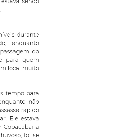
 estava sendo 
.
veis durante 
o, enquanto 
 passagem do 
e para quem 
m local muito 
s tempo para 
enquanto não 
ssasse rápido 
. Ele estava 
r Copacabana 
uvoso, foi se 