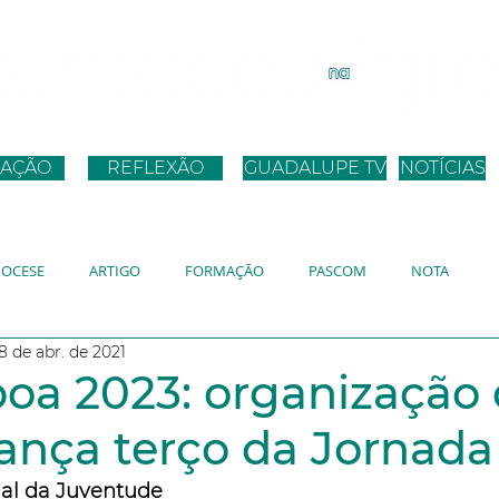
AÇÃO
REFLEXÃO
GUADALUPE TV
NOTÍCIAS
IOCESE
ARTIGO
FORMAÇÃO
PASCOM
NOTA
8 de abr. de 2021
ANO
JMJ
JUBILEU
DISCURSO PAPA
boa 2023: organização
lança terço da Jornada
al da Juventude 