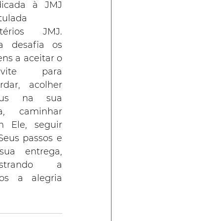
icada à JMJ 
tulada 
térios JMJ. 
a desafia os 
ens a aceitar o 
nvite para 
rdar, acolher 
sus na sua 
a, caminhar 
 Ele, seguir 
Seus passos e 
ua entrega, 
strando a 
os a alegria 