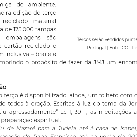
miga do ambiente. 
ira edição do terço 
reciclado material 
a de 175.000 tampas 
s embalagens são 
Terços serão vendidos prim
cartão reciclado e 
Portugal | Foto: COL L
 inclusiva – braile e 
mprindo o propósito de fazer da JMJ um encontr
ção
terço é disponibilizado, ainda, um folheto com os
do todos à oração. Escritas à luz do tema da Jor
tiu apressadamente” Lc 1, 39 –, as meditações 
preparação espiritual.
u de Nazaré para a Judeia, até à casa de Isabe
vocação do Papa Francisco até ao verão de 202