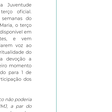
a Juventude 
rço oficial. 
 semanas do 
aria, o terço 
disponível em 
ntes, e vem 
darem voz ao 
ritualidade do 
a devoção a 
eiro momento 
do para 1 de 
ticipação dos 
o não poderia 
MJ, a par do 