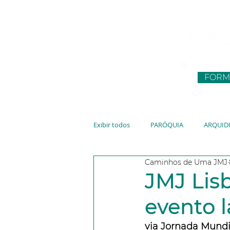
FORM
Exibir todos
PARÓQUIA
ARQUID
Caminhos de Uma JMJ
CNBB
JUVENTUDE
VATIC
JMJ Lis
evento 
via Jornada Mundi