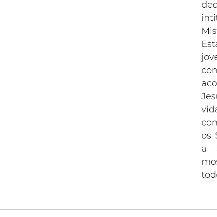
ded
inti
Mis
Est
jov
co
aco
Je
vid
com
os 
a s
mo
tod