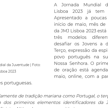
A Jornada Mundial d
Lisboa 2023 já tem te
Apresentado a poucas
início de maio, mês de M
da JMJ Lisboa 2023 está 
três modelos difere
desafiar os Jovens a 
Terço, expressão da espi
povo português na su
Nossa Senhora. O prim
ial da Juventude | Foto: 
de oração está agenda
sboa 2023
maio, online, com a par
es portuguesas.
mente de tradição mariana como Portugal, o terç
 dos primeiros elementos identificadores da J