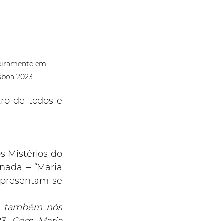
eiramente em 
isboa 2023
o de todos e 
 Mistérios do 
nada – “Maria 
apresentam-se 
l, também nós 
3. Com Maria 