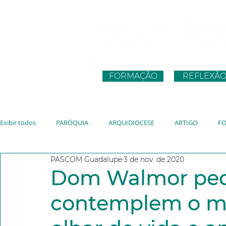
FORMAÇÃO
REFLEXÃ
Exibir todos
PARÓQUIA
ARQUIDIOCESE
ARTIGO
F
PASCOM Guadalupe
3 de nov. de 2020
CNBB
JUVENTUDE
VATICANO
JMJ
JUBILEU
Dom Walmor pede
contemplem o 